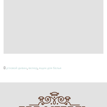
угловой диван
,
велюр
,
ящик для белья