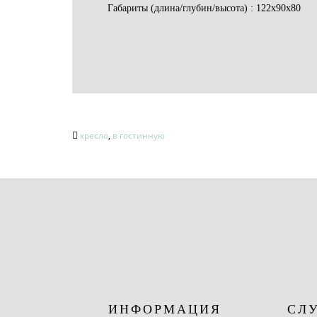
Габариты (длина/глубин/высота) : 122х90х80
кресло
,
в гостинную
ИНФОРМАЦИЯ
СЛ