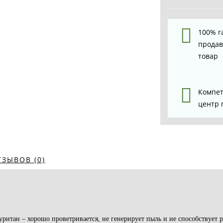
100% г
прода
товар
Компе
центр 
ТЗЫВОВ (0)
итан – хорошо проветривается, не генерирует пыль и не способствует 