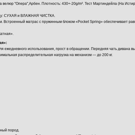
ца велюр "Опера",Арбен. Плотность: 430+-20g/m². Тест Мартиндейла (На Ис
уходу: СУХАЯ и ВЛАЖНАЯ ЧИСТКА.
. Встроенный матрас с пружинным блоком «Pocket Spring» обеспечивает ра
атная».
ая»:
я ежедневного использования, прост в обращении. Передняя чать дивана вы
имальная распределительная нагрузка на механизм — до 200 кг.
нный пород.