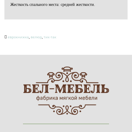
Жесткость спального места: средней жесткости.
еврокнижка
,
велюр
,
тик-так