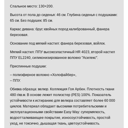
Спальное место: 130×200.
Высота от пола до сиденья: 46 см. Глубина сиденья с подушками:
65 см. Без подушек: 85 см.
Каркас дивана: брус хвойных пород калиброванный, фанера
березовая.
Основание под мягкий настил: фанера березовая, войлок.
Мягкий настил: ППУ высокоэластичный HR 4023, второй настил
ППУ EL2240, силиконизированное волокно "Асилекс".
Приспинные подушки:
– полиэфирное волокно «Холофайбер»,
– ППУ.
Обивка образца: велюр. Коллекция Гоя Арбен. Плотность ткани
480 г/кв.м. В основе лежит полиэстер (PES) 100%. Показатель
устойчивости к истиранию для велюра составляет более 60 000
циклов. Материал обладает высокими потребительскими и
эксплуатационными свойствами Easy Way: супермягкость,
водоотталкивающее покрытие, износоустойчивость, простой
уход, не токсично, дышащая ткань, цветоустойчивость.