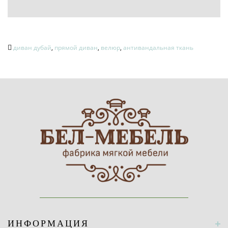
диван дубай
,
прямой диван
,
велюр
,
антивандальная ткань
ИНФОРМАЦИЯ