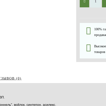
100% га
продава
Высокое
товаров
ТЗЫВОВ (0)
ВП.
ннель", войлок, синтепон, асилекс.